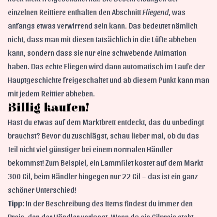
einzelnen Reittiere enthalten den Abschnitt
Fliegend
, was
anfangs etwas verwirrend sein kann. Das bedeutet nämlich
nicht, dass man mit diesen tatsächlich in die Lüfte abheben
kann, sondern dass sie nur eine schwebende Animation
haben. Das echte Fliegen wird dann automatisch im Laufe der
Hauptgeschichte freigeschaltet und ab diesem Punkt kann man
mit jedem Reittier abheben.
Billig kaufen!
Hast du etwas auf dem Marktbrett entdeckt, das du unbedingt
brauchst? Bevor du zuschlägst, schau lieber mal, ob du das
Teil nicht viel günstiger bei einem normalen Händler
bekommst! Zum Beispiel, ein Lammfilet kostet auf dem Markt
300 Gil, beim Händler hingegen nur 22 Gil – das ist ein ganz
schöner Unterschied!
Tipp:
In der Beschreibung des Items findest du immer den
Preis, den der Händler verlangt. Wenn da ein Gilpreis steht,