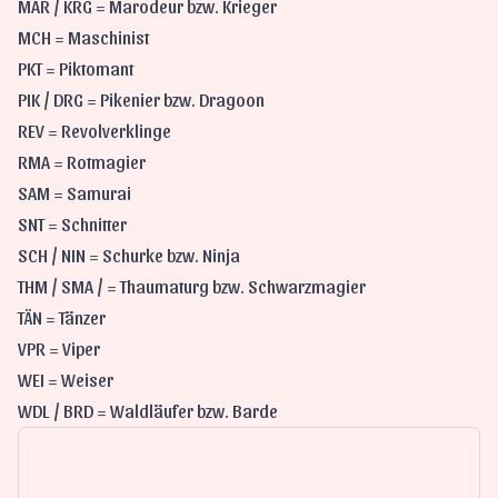
MAR / KRG = Marodeur bzw. Krieger
MCH = Maschinist
PKT = Piktomant
PIK / DRG = Pikenier bzw. Dragoon
REV = Revolverklinge
RMA = Rotmagier
SAM = Samurai
SNT = Schnitter
SCH / NIN = Schurke bzw. Ninja
THM / SMA / = Thaumaturg bzw. Schwarzmagier
TÄN = Tänzer
VPR = Viper
WEI = Weiser
WDL / BRD = Waldläufer bzw. Barde
Comment
Editor