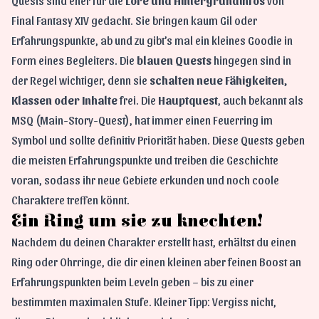
Quests sind eher für die
Lore und Hintergrundinfos
von
Final Fantasy XIV gedacht. Sie bringen kaum Gil oder
Erfahrungspunkte, ab und zu gibt’s mal ein kleines Goodie in
Form eines Begleiters. Die
blauen Quests
hingegen sind in
der Regel wichtiger, denn sie
schalten neue Fähigkeiten,
Klassen oder Inhalte
frei. Die
Hauptquest
, auch bekannt als
MSQ (Main-Story-Quest), hat immer einen Feuerring im
Symbol und sollte definitiv Priorität haben. Diese Quests geben
die meisten Erfahrungspunkte und treiben die Geschichte
voran, sodass ihr neue Gebiete erkunden und noch coole
Charaktere treffen könnt.
Ein Ring um sie zu knechten!
Nachdem du deinen Charakter erstellt hast, erhältst du einen
Ring oder Ohrringe, die dir einen kleinen aber feinen Boost an
Erfahrungspunkten beim Leveln geben – bis zu einer
bestimmten maximalen Stufe. Kleiner Tipp: Vergiss nicht,