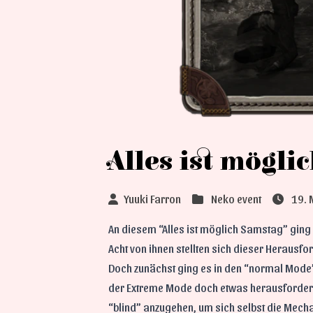
Alles ist mögli
Yuuki Farron
Neko event
19. 
An diesem “Alles ist möglich Samstag” ging e
Acht von ihnen stellten sich dieser Herausfo
Doch zunächst ging es in den “normal Mode
der Extreme Mode doch etwas herausfordernd
“blind” anzugehen, um sich selbst die Mec