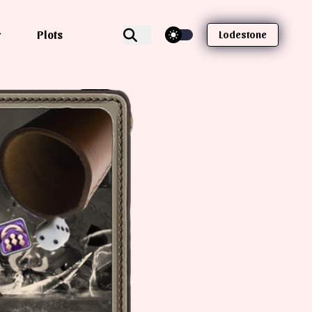
theme switcher
Plots
Lodestone