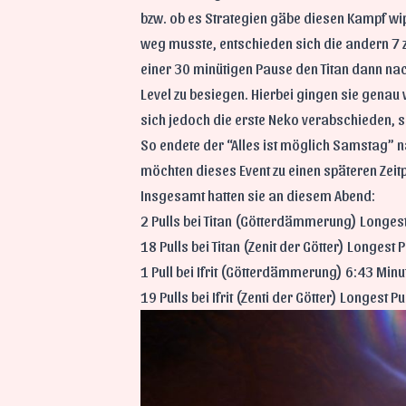
bzw. ob es Strategien gäbe diesen Kampf wip
weg musste, entschieden sich die andern 7 
einer 30 minütigen Pause den Titan dann nach
Level zu besiegen. Hierbei gingen sie genau 
sich jedoch die erste Neko verabschieden, so
So endete der “Alles ist möglich Samstag” n
möchten dieses Event zu einen späteren Zeit
Insgesamt hatten sie an diesem Abend:
2 Pulls bei Titan (Götterdämmerung) Longest
18 Pulls bei Titan (Zenit der Götter) Longest 
1 Pull bei Ifrit (Götterdämmerung) 6:43 Minu
19 Pulls bei Ifrit (Zenti der Götter) Longest P